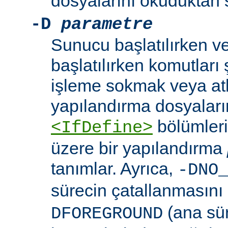
dosyalarını okuduktan 
-D
parametre
Sunucu başlatılırken v
başlatılırken komutları 
işleme sokmak veya at
yapılandırma dosyaları
bölümleri
<IfDefine>
üzere bir yapılandırma
tanımlar. Ayrıca,
-DNO
sürecin çatallanmasını
(ana sü
DFOREGROUND