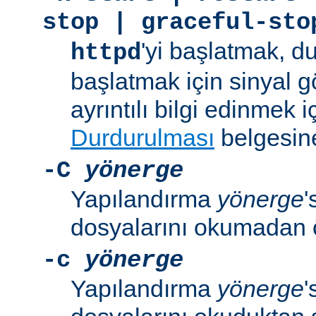
stop | graceful-sto
'yi başlatmak, 
httpd
başlatmak için sinyal 
ayrıntılı bilgi edinmek i
Durdurulması
belgesine
-C
yönerge
Yapılandırma
yönerge
'
dosyalarını okumadan 
-c
yönerge
Yapılandırma
yönerge
'