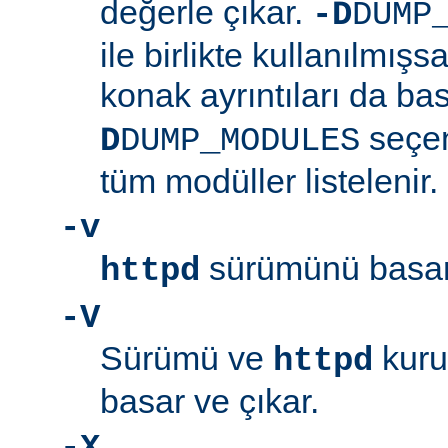
değerle çıkar.
-D
DUMP
ile birlikte kullanılmış
konak ayrıntıları da bas
seçen
D
DUMP_MODULES
tüm modüller listelenir.
-v
sürümünü basar 
httpd
-V
Sürümü ve
kuru
httpd
basar ve çıkar.