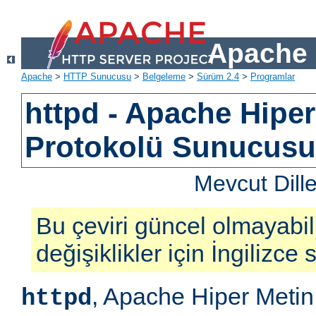
Apache 
Apache
>
HTTP Sunucusu
>
Belgeleme
>
Sürüm 2.4
>
Programlar
httpd - Apache Hiper
Protokolü Sunucus
Mevcut Dill
Bu çeviri güncel olmayabil
değişiklikler için İngilizce
, Apache Hiper Metin
httpd