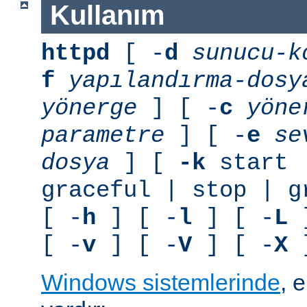
Kullanım
httpd
[ -
d
sunucu-k
f
yapılandırma-dosy
yönerge
] [ -
c
yöne
parametre
] [ -
e
se
dosya
] [
-k
start 
graceful | stop | g
[ -
h
] [ -
l
] [ -
L
]
[ -
v
] [ -
V
] [ -
X
]
Windows sistemlerinde
, 