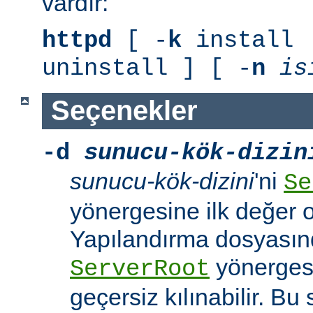
vardır:
httpd
[ -
k
install 
uninstall ] [ -
n
is
Seçenekler
-d
sunucu-kök-dizin
sunucu-kök-dizini
'ni
Se
yönergesine ilk değer o
Yapılandırma dosyasınd
yönerges
ServerRoot
geçersiz kılınabilir. B