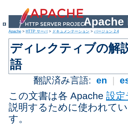
Apach
Apache
>
HTTP サーバ
>
ドキュメンテーション
>
バージョン 2.4
ディレクティブの解
語
翻訳済み言語:
en
|
e
この文書は各 Apache
設定
説明するために使われてい
す。