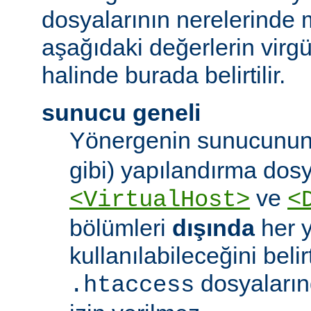
dosyalarının nerelerinde 
aşağıdaki değerlerin virgül 
halinde burada belirtilir.
sunucu geneli
Yönergenin sunucunun
gibi) yapılandırma dos
ve
<VirtualHost>
<
bölümleri
dışında
her 
kullanılabileceğini belirt
dosyaları
.htaccess