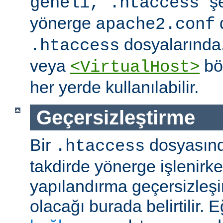
" ş
geneli, .htaccess
yönerge
apache2.conf
dosyalarında
.htaccess
veya
böl
<VirtualHost>
her yerde kullanılabilir.
Geçersizleştirme
Bir
dosyasın
.htaccess
takdirde yönerge işlenirk
yapılandırma geçersizleşi
olacağı burada belirtilir.