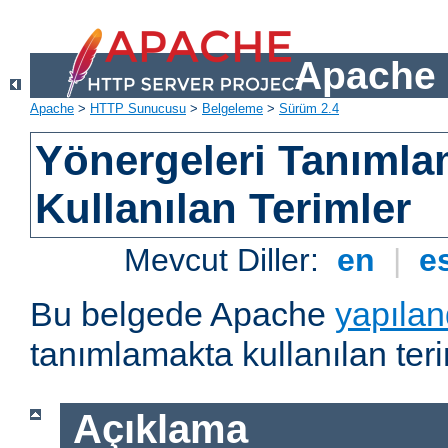
Apache 
Apache
>
HTTP Sunucusu
>
Belgeleme
>
Sürüm 2.4
Yönergeleri Tanımla
Kullanılan Terimler
Mevcut Diller:
en
|
e
Bu belgede Apache
yapılan
tanımlamakta kullanılan teri
Açıklama