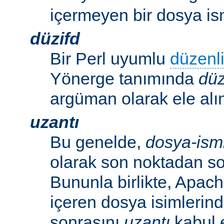
içermeyen bir dosya ism
düzifd
Bir Perl uyumlu
düzenli
Yönerge tanımında
düz
argüman olarak ele alın
uzantı
Bu genelde,
dosya-ism
olarak son noktadan so
Bununla birlikte, Apac
içeren dosya isimlerind
sonrasını
uzantı
kabul 