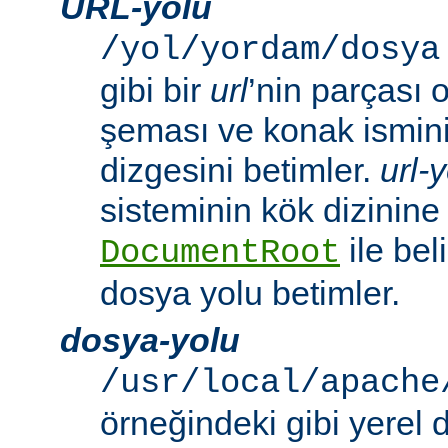
URL-yolu
/yol/yordam/dosya
gibi bir
url
’nin parçası 
şeması ve konak ismini 
dizgesini betimler.
url-
sisteminin kök dizinine
ile beli
DocumentRoot
dosya yolu betimler.
dosya-yolu
/usr/local/apache
örneğindeki gibi yerel 