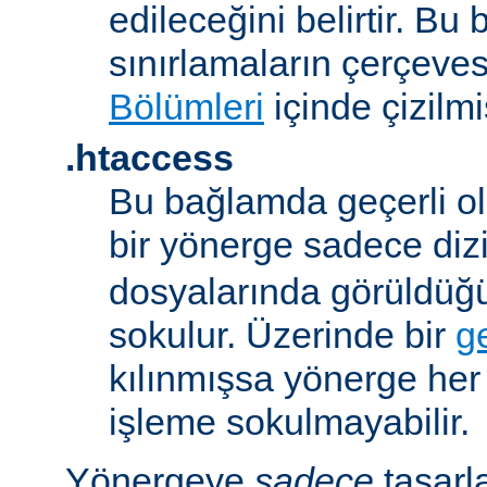
edileceğini belirtir. B
sınırlamaların çerçeve
Bölümleri
içinde çizilmiş
.htaccess
Bu bağlamda geçerli ol
bir yönerge sadece dizi
dosyalarında görüldüğ
sokulur. Üzerinde bir
g
kılınmışsa yönerge he
işleme sokulmayabilir.
Yönergeye
sadece
tasarl