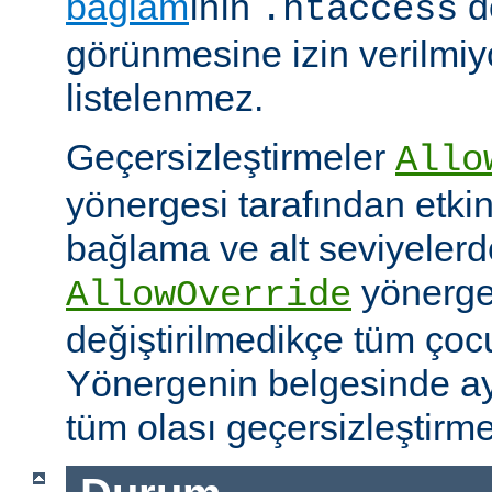
bağlam
ının
d
.htaccess
görünmesine izin verilmiy
listelenmez.
Geçersizleştirmeler
Allo
yönergesi tarafından etkinle
bağlama ve alt seviyeler
yönergel
AllowOverride
değiştirilmedikçe tüm çoc
Yönergenin belgesinde ayr
tüm olası geçersizleştirme i