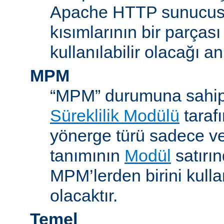
Apache HTTP sunucus
kısımlarının bir parças
kullanılabilir olacağı a
MPM
“MPM” durumuna sahip
Süreklilik Modülü
taraf
yönerge türü sadece v
tanımının
Modül
satırın
MPM’lerden birini kull
olacaktır.
Temel