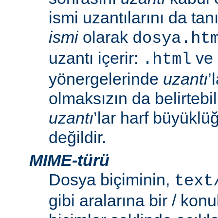
ismi uzantılarını da tan
ismi
olarak
dosya.ht
uzantı içerir:
ve
.html
yönergelerinde
uzantı
’
olmaksızın da belirtebili
uzantı
’lar harf büyüklü
değildir.
MIME-türü
Dosya biçiminin,
text
gibi aralarına bir / konu