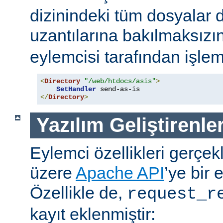
dizinindeki tüm dosyalar 
uzantılarına bakılmaksızı
eylemcisi tarafından işlem
<
Directory
"/web/htdocs/asis"
>
SetHandler
</
Directory
>
Yazılım Geliştirenler
Eylemci özellikleri gerçek
üzere
Apache API
’ye bir 
Özellikle de,
request_r
kayıt eklenmiştir: