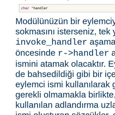
char
*
handler
Modülünüzün bir eylemciy
sokmasını isterseniz, tek 
aşama
invoke_handler
öncesinde
a
r->handler
ismini atamak olacaktır. 
de bahsedildiği gibi bir içe
eylemci ismi kullanılarak 
gerekli olmamakla birlikte,
kullanılan adlandırma uzl
ismi oluşturan sözcükler, 