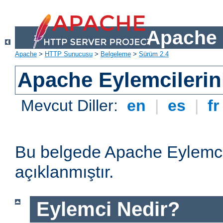
Apache 
Apache
>
HTTP Sunucusu
>
Belgeleme
>
Sürüm 2.4
Apache Eylemcilerin
Mevcut Diller:
en
|
es
|
f
Bu belgede Apache Eylemcil
açıklanmıştır.
Eylemci Nedir?