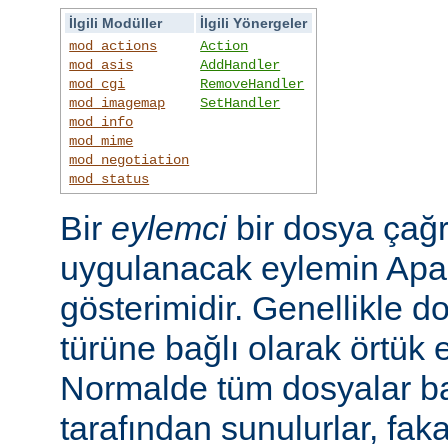
İlgili Modüller
İlgili Yönergeler
mod_actions
Action
mod_asis
AddHandler
mod_cgi
RemoveHandler
mod_imagemap
SetHandler
mod_info
mod_mime
mod_negotiation
mod_status
Bir
eylemci
bir dosya çağr
uygulanacak eylemin Apac
gösterimidir. Genellikle d
türüne bağlı olarak örtük e
Normalde tüm dosyalar b
tarafından sunulurlar, faka