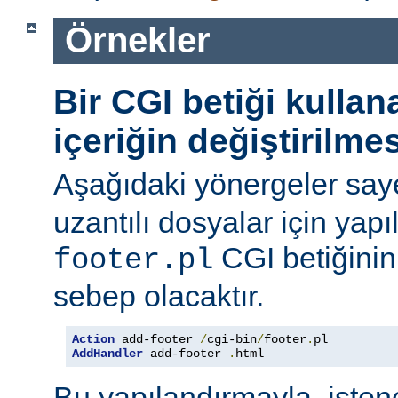
Örnekler
Bir CGI betiği kulla
içeriğin değiştirilmes
Aşağıdaki yönergeler say
uzantılı dosyalar için yapı
CGI betiğinini
footer.pl
sebep olacaktır.
Action
 add-footer 
/
cgi-bin
/
footer
.
AddHandler
 add-footer 
.
html
Bu yapılandırmayla, iste