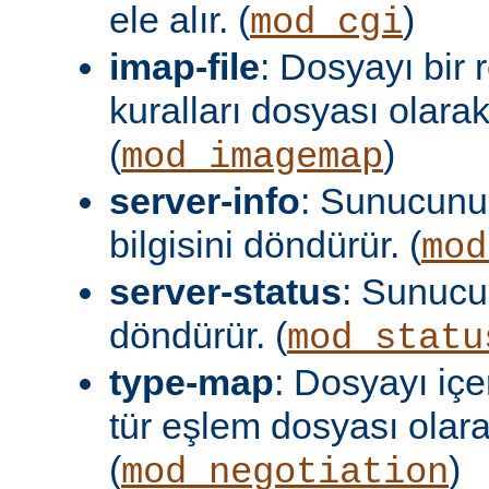
ele alır. (
)
mod_cgi
imap-file
: Dosyayı bir
kuralları dosyası olara
(
)
mod_imagemap
server-info
: Sunucunu
bilgisini döndürür. (
mod
server-status
: Sunuc
döndürür. (
mod_statu
type-map
: Dosyayı içer
tür eşlem dosyası olar
(
)
mod_negotiation